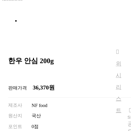
한우 안심 200g
위
시
리
36,370원
판매가격
스
제조사
NF food
트
원산지
국산
s
포인트
0점