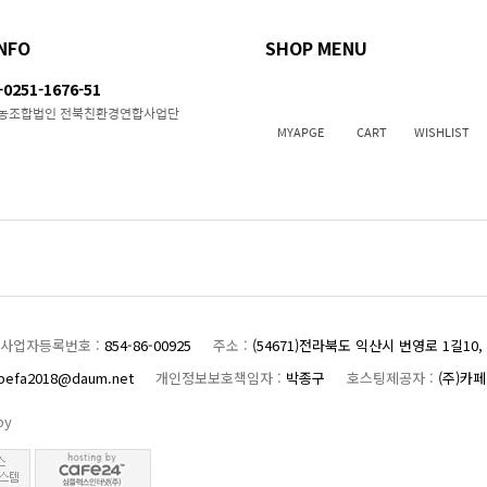
NFO
SHOP MENU
0251-1676-51
 영농조합법인 전북친환경연합사업단
MYAPGE
CART
WISHLIST
사업자등록번호 :
854-86-00925
주소 :
(54671)전라북도 익산시 번영로 1길10
befa2018@daum.net
개인정보보호책임자 :
박종구
호스팅제공자 :
(주)카페
 by