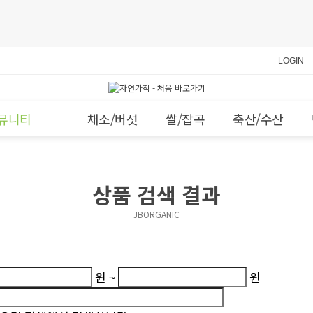
LOGIN
뮤니티
채소/버섯
쌀/잡곡
축산/수산
상품 검색 결과
JBORGANIC
원 ~
원