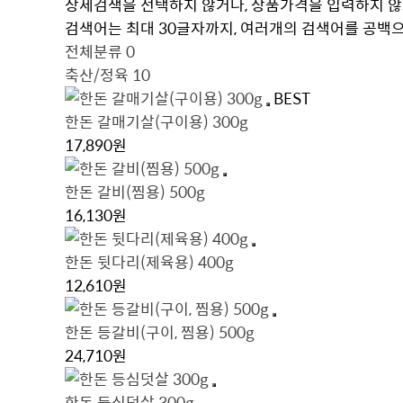
상세검색을 선택하지 않거나, 상품가격을 입력하지 않
검색어는 최대 30글자까지, 여러개의 검색어를 공백으
전체분류
0
축산/정육
10
BEST
한돈 갈매기살(구이용) 300g
17,890원
한돈 갈비(찜용) 500g
16,130원
한돈 뒷다리(제육용) 400g
12,610원
한돈 등갈비(구이, 찜용) 500g
24,710원
한돈 등심덧살 300g