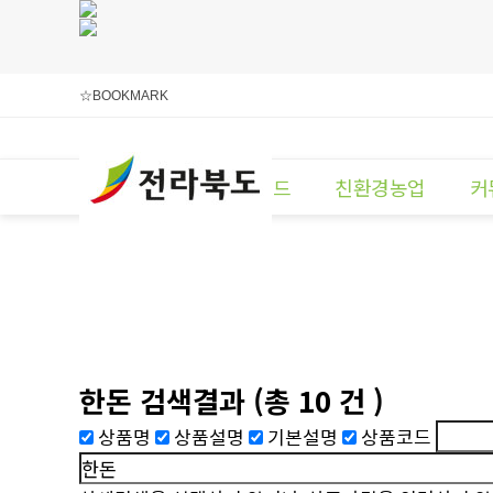
☆BOOKMARK
사업단소개
브랜드
친환경농업
커
한돈
검색결과
(총
10
건 )
상품명
상품설명
기본설명
상품코드